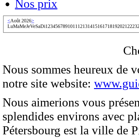
Nos prix
<
Août 2026
>
Lu
Ma
Me
Je
Ve
Sa
Di
1
2
3
4
5
6
7
8
9
10
11
12
13
14
15
16
17
18
19
20
21
22
23
Che
Nous sommes heureux de vou
notre site website:
www.guid
Nous aimerions vous présent
splendides environs avec pla
Pétersbourg est la ville de P