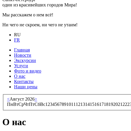
один из красивейших городов Мира!
Мы расскажем о нем всё!
Ни чего не скроем, ни чего не утаим!
RU
FR
Главная
Новости
Экскурсии
Услуги
Фото и видео
О нас
Контакты
Наши цены
<
Август 2026
>
Пн
Вт
Ср
Чт
Пт
Сб
Вс
1
2
3
4
5
6
7
8
9
10
11
12
13
14
15
16
17
18
19
20
21
22
2
О нас