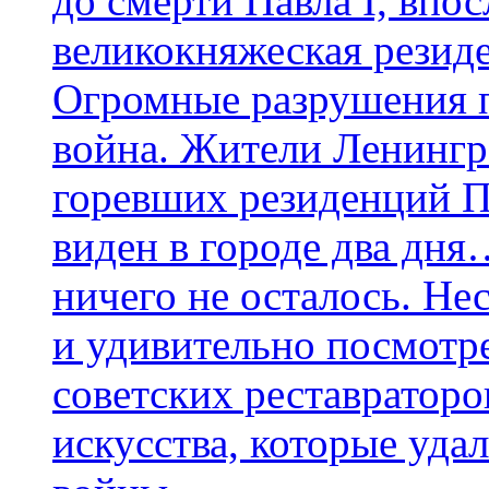
до смерти Павла I, впос
великокняжеская резиде
Огромные разрушения п
война. Жители Ленингра
горевших резиденций П
виден в городе два дня
ничего не осталось. Не
и удивительно посмотр
советских реставраторо
искусства, которые уда